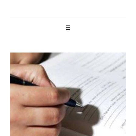
İçeriğe
geç