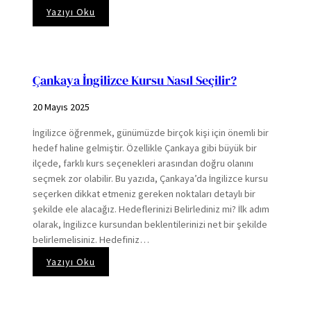
:
Yazıyı Oku
Çukurambar
En
Ucuz
İngilizce
Çankaya İngilizce Kursu Nasıl Seçilir?
Kursu
20 Mayıs 2025
İngilizce öğrenmek, günümüzde birçok kişi için önemli bir
hedef haline gelmiştir. Özellikle Çankaya gibi büyük bir
ilçede, farklı kurs seçenekleri arasından doğru olanını
seçmek zor olabilir. Bu yazıda, Çankaya’da İngilizce kursu
seçerken dikkat etmeniz gereken noktaları detaylı bir
şekilde ele alacağız. Hedeflerinizi Belirlediniz mi? İlk adım
olarak, İngilizce kursundan beklentilerinizi net bir şekilde
belirlemelisiniz. Hedefiniz…
:
Yazıyı Oku
Çankaya
İngilizce
Kursu