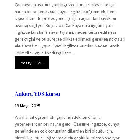
Çankaya’da uygun fiyatlı İngilizce kursları arayanlar için
harika bir seçenek sunuluyor. İngilizce öğrenmek, hem
kişisel hem de profesyonel gelişim açısından büyük bir
avantaj sağlıyor. Bu yazıda, Çankaya’daki uygun fiyatlı
İngilizce kurslarının avantajlarını, neden tercih edilmesi
gerektiğini ve bu süreçte dikkat edilmesi gereken noktaları
ele alacağız. Uygun Fiyatlı İngilizce Kursları Neden Tercih
Edilmeli? Uygun fiyatlı İngilizce…
:
Yazıyı Oku
Çankaya
Uygun
Fiyatlı
İngilizce
Ankara YDS Kursu
Kursu
19 Mayıs 2025
Yabancı dil öğrenmek, günümüzdeki en önemli
yeteneklerden biri haline geldi. Özellikle İngilizce, dünya
genelinde en çok konuşulan dillerden biri olduğu için,
birçok kişi bu dili öğrenmek için çeşitli kurslara yöneliyor.