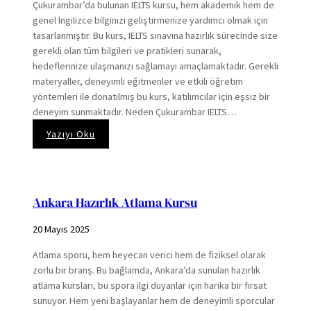
Çukurambar’da bulunan IELTS kursu, hem akademik hem de
genel İngilizce bilginizi geliştirmenize yardımcı olmak için
tasarlanmıştır. Bu kurs, IELTS sınavına hazırlık sürecinde size
gerekli olan tüm bilgileri ve pratikleri sunarak,
hedeflerinize ulaşmanızı sağlamayı amaçlamaktadır. Gerekli
materyaller, deneyimli eğitmenler ve etkili öğretim
yöntemleri ile donatılmış bu kurs, katılımcılar için eşsiz bir
deneyim sunmaktadır. Neden Çukurambar IELTS…
:
Yazıyı Oku
Çukurambar
IELTS
Kursu
Ankara Hazırlık Atlama Kursu
20 Mayıs 2025
Atlama sporu, hem heyecan verici hem de fiziksel olarak
zorlu bir branş. Bu bağlamda, Ankara’da sunulan hazırlık
atlama kursları, bu spora ilgi duyanlar için harika bir fırsat
sunuyor. Hem yeni başlayanlar hem de deneyimli sporcular