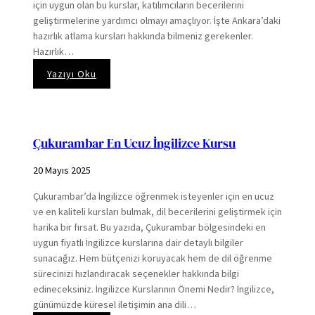
için uygun olan bu kurslar, katılımcıların becerilerini
geliştirmelerine yardımcı olmayı amaçlıyor. İşte Ankara’daki
hazırlık atlama kursları hakkında bilmeniz gerekenler.
Hazırlık…
:
Yazıyı Oku
Ankara
Hazırlık
Atlama
Kursu
Çukurambar En Ucuz İngilizce Kursu
20 Mayıs 2025
Çukurambar’da İngilizce öğrenmek isteyenler için en ucuz
ve en kaliteli kursları bulmak, dil becerilerini geliştirmek için
harika bir fırsat. Bu yazıda, Çukurambar bölgesindeki en
uygun fiyatlı İngilizce kurslarına dair detaylı bilgiler
sunacağız. Hem bütçenizi koruyacak hem de dil öğrenme
sürecinizi hızlandıracak seçenekler hakkında bilgi
edineceksiniz. İngilizce Kurslarının Önemi Nedir? İngilizce,
günümüzde küresel iletişimin ana dili…