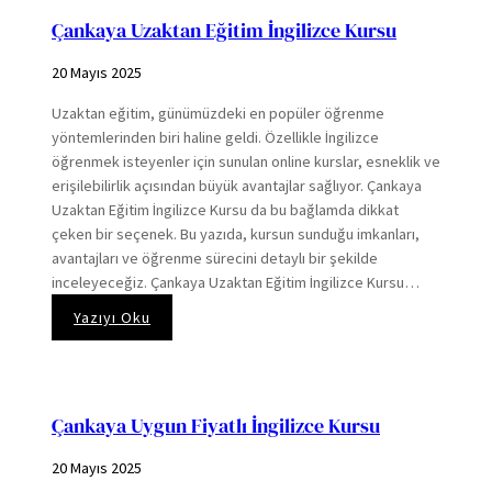
Nasıl
Çankaya Uzaktan Eğitim İngilizce Kursu
Seçilir?
20 Mayıs 2025
Uzaktan eğitim, günümüzdeki en popüler öğrenme
yöntemlerinden biri haline geldi. Özellikle İngilizce
öğrenmek isteyenler için sunulan online kurslar, esneklik ve
erişilebilirlik açısından büyük avantajlar sağlıyor. Çankaya
Uzaktan Eğitim İngilizce Kursu da bu bağlamda dikkat
çeken bir seçenek. Bu yazıda, kursun sunduğu imkanları,
avantajları ve öğrenme sürecini detaylı bir şekilde
inceleyeceğiz. Çankaya Uzaktan Eğitim İngilizce Kursu…
:
Yazıyı Oku
Çankaya
Uzaktan
Eğitim
İngilizce
Çankaya Uygun Fiyatlı İngilizce Kursu
Kursu
20 Mayıs 2025