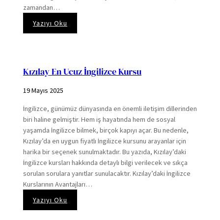
zamandan…
:
Yazıyı Oku
Ankara
Online
İngilizce
Kursu
Kızılay En Ucuz İngilizce Kursu
19 Mayıs 2025
İngilizce, günümüz dünyasında en önemli iletişim dillerinden
biri haline gelmiştir. Hem iş hayatında hem de sosyal
yaşamda İngilizce bilmek, birçok kapıyı açar. Bu nedenle,
Kızılay’da en uygun fiyatlı İngilizce kursunu arayanlar için
harika bir seçenek sunulmaktadır. Bu yazıda, Kızılay’daki
İngilizce kursları hakkında detaylı bilgi verilecek ve sıkça
sorulan sorulara yanıtlar sunulacaktır. Kızılay’daki İngilizce
Kurslarının Avantajları…
:
Yazıyı Oku
Kızılay