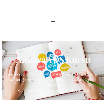
İçeriğe
geç
Ankara YDS Kursu
Ankara YDS Kursu, YDS sınavına hazırlık için etkili eğitim sunar.
Uzman eğitmenler ve interaktif derslerle sınav stratejilerini
öğrenin.
Hedeflerinize ulaşmak için gelin, birlikte çalışalım!