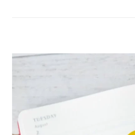
İçeriğe
geç