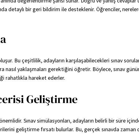
ı anında değerlendirme şansı sunar. Doğru ve yanlış cevaplar
da detaylı bir geri bildirim ile desteklenir. Öğrenciler, nerele
ma
uşur. Bu çeşitlilik, adayların karşılaşabilecekleri sınav sorula
ara nasıl yaklaşmaları gerektiğini öğretir. Böylece, sınav gün
i rahatlıkla hareket ederler.
erisi Geliştirme
mlidir. Sınav simülasyonları, adayların belirli bir süre için
lerini geliştirme fırsatı bulurlar. Bu, gerçek sınavda zama