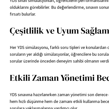
YDS sınav simülasyonları, öğrencilerin performansların
olduklarını görebilirler. Bu değerlendirme, sınavın sonun
fırsatı bulurlar.
Çeşitlilik ve Uyum Sağla
Her YDS simülasyonu, farklı soru tipleri ve konulardan ol
soruların yer aldığı simülasyonlar, öğrencilere bu sorul
sorular üzerinde önceden deneyim sahibi olmanın verdiğ
Etkili Zaman Yönetimi Bec
YDS sınavına hazırlanırken zaman yönetimi son derece öne
hem hızlı düşünme hem de zamanı etkili kullanma beceri
sorulara yaklaşmalarına yardımcı olur.