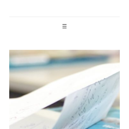
İçeriğe
geç