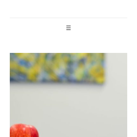
İçeriğe
geç